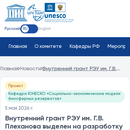
Координационный комитет кафедр
ЮНЕСКО Российской Федерации
Русский
English
RU
Главная
О комитете
Кафедры РФ
Меропри
Главная
Новости
Внутренний грант РЭУ им. Г.В.
Плеханова выделен на
разработку правовой модели
Проект
управления биосферными
Кафедра ЮНЕСКО «Социально-экономические модели
резерватами
биосферных резерватов»
5 мая 2026 г.
Внутренний грант РЭУ им. Г.В.
Плеханова выделен на разработку