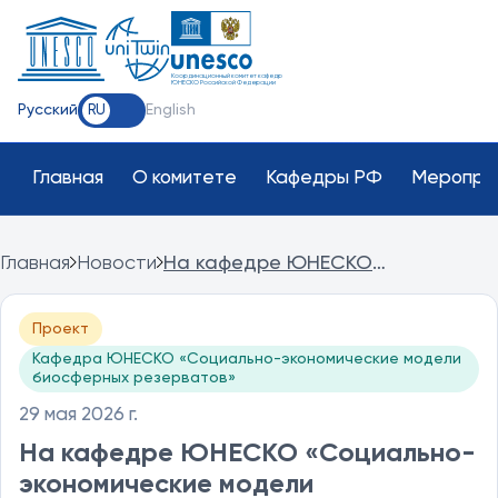
Координационный комитет кафедр
ЮНЕСКО Российской Федерации
Русский
English
RU
Главная
О комитете
Кафедры РФ
Меропри
Главная
Новости
На кафедре ЮНЕСКО
«Социально-экономические
модели биосферных резерватов»
Проект
в РЭУ им. Г.В. Плеханова
Кафедра ЮНЕСКО «Социально-экономические модели
состоялось плановое совещание
биосферных резерватов»
исполнителей внутреннего
гранта
29 мая 2026 г.
На кафедре ЮНЕСКО «Социально-
экономические модели