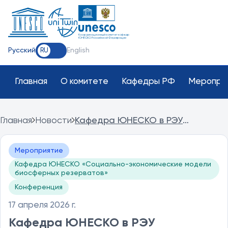
Координационный комитет кафедр
ЮНЕСКО Российской Федерации
Русский
English
RU
Главная
О комитете
Кафедры РФ
Меропри
Главная
Новости
Кафедра ЮНЕСКО в РЭУ
представила программу
институциональной интеграции
Мероприятие
биосферных резерватов в
Кафедра ЮНЕСКО «Социально-экономические модели
экономические процессы
биосферных резерватов»
Конференция
17 апреля 2026 г.
Кафедра ЮНЕСКО в РЭУ