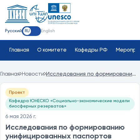
Координационный комитет кафедр
ЮНЕСКО Российской Федерации
Русский
English
RU
Главная
О комитете
Кафедры РФ
Меропри
Главная
Новости
Исследования по формированию
унифицированных паспортов
биосферных резерватов ЮНЕСКО
Проект
поддержано внутренним грантом
Кафедра ЮНЕСКО «Социально-экономические модели
университета
биосферных резерватов»
6 мая 2026 г.
Исследования по формированию
унифицированных паспортов