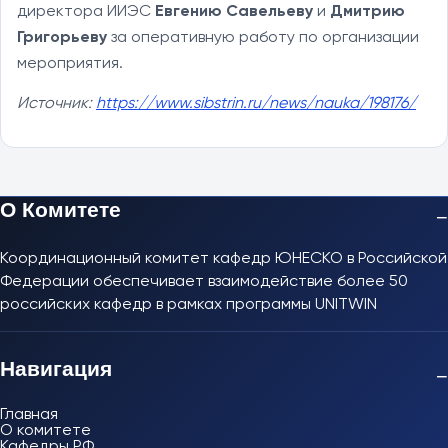
директора ИИЭС
Евгению Савельеву
и
Дмитрию
Григорьеву
за оперативную работу по организации
мероприятия.
Источник:
https://www.sibstrin.ru/news/nauka/198176/
О Комитете
−
Координационный комитет кафедр ЮНЕСКО в Российской
Федерации обеспечивает взаимодействие более 50
российских кафедр в рамках программы UNITWIN
Навигация
−
Главная
О комитете
Кафедры РФ