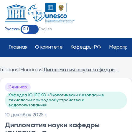
Координационный комитет кафедр
ЮНЕСКО Российской Федерации
Русский
English
RU
Главная
О комитете
Кафедры РФ
Меропри
Главная
Новости
Дипломатия науки кафедры
ЮНЕСКО «Экологически
безопасные технологии
Семинар
природообустройства и
Кафедра ЮНЕСКО «Экологически безопасные
водопользования» НГАСУ
технологии природообустройства и
(Сибстрин)
водопользования»
10 декабря 2025 г.
Дипломатия науки кафедры