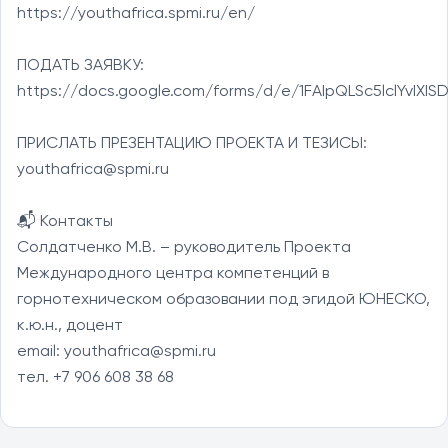
https://youthafrica.spmi.ru/en/

ПОДАТЬ ЗАЯВКУ: 
https://docs.google.com/forms/d/e/1FAIpQLSc5lclYvI
ПРИСЛАТЬ ПРЕЗЕНТАЦИЮ ПРОЕКТА И ТЕЗИСЫ: 
youthafrica@spmi.ru

📬 Контакты

Солдатченко М.В. – руководитель Проекта 
Международного центра компетенций в 
горнотехническом образовании под эгидой ЮНЕСКО, 
к.ю.н., доцент

email: youthafrica@spmi.ru

тел. +7 906 608 38 68