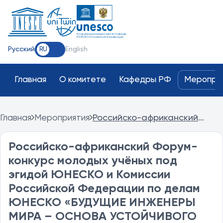
Координационный комитет кафедр
ЮНЕСКО Российской Федерации
Русский
English
RU
Главная
О комитете
Кафедры РФ
Меропри
Главная
Мероприятия
Российско-африканский
Форум-конкурс молодых
учёных под эгидой ЮНЕСКО и
Российско-африканский Форум-
Комиссии Российской
конкурс молодых учёных под
Федерации по делам
ЮНЕСКО «БУДУЩИЕ
эгидой ЮНЕСКО и Комиссии
ИНЖЕНЕРЫ МИРА – ОСНОВА
Российской Федерации по делам
УСТОЙЧИВОГО РАЗВИТИЯ»
ЮНЕСКО «БУДУЩИЕ ИНЖЕНЕРЫ
МИРА – ОСНОВА УСТОЙЧИВОГО