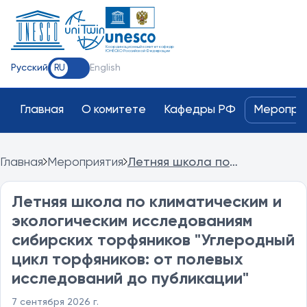
Координационный комитет кафедр
ЮНЕСКО Российской Федерации
Русский
English
RU
Главная
О комитете
Кафедры РФ
Меропри
Главная
Мероприятия
Летняя школа по
климатическим и
экологическим
Летняя школа по климатическим и
исследованиям сибирских
экологическим исследованиям
торфяников "Углеродный цикл
торфяников: от полевых
сибирских торфяников "Углеродный
исследований до
цикл торфяников: от полевых
публикации"
исследований до публикации"
7 сентября 2026 г.