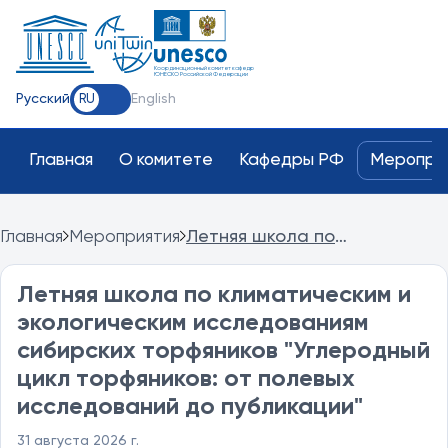
Координационный комитет кафедр
ЮНЕСКО Российской Федерации
Русский
English
RU
Главная
О комитете
Кафедры РФ
Меропри
Главная
Мероприятия
Летняя школа по
климатическим и
экологическим
Летняя школа по климатическим и
исследованиям сибирских
экологическим исследованиям
торфяников "Углеродный цикл
торфяников: от полевых
сибирских торфяников "Углеродный
исследований до
цикл торфяников: от полевых
публикации"
исследований до публикации"
31 августа 2026 г.